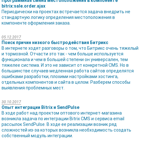
Программная смена местоположения в компоненте
bitrix:sale.order.ajax
Периодически на проектах встречается задача внедрить не
стандартную логику определения местоположения в
компоненте оформления заказа.
05.12.2017
Поиск причин низкого быстродействия Битрикс
В интернете ходят разговоры о том, что Битрикс очень тяжелый
и тормозной. Отчасти это так - чем больше используется
функционала и чем в большей степени он универсален, тем
тяжелее система. И это не зависит от конкретной CMS. Но в
большинстве случаев медленная работа сайтов определятся
ошибками разработки, плохими настройками хостинга,
отдельных компонентов и сайта в целом. Разберем способы
выявления проблемных мест.
30.10.2017
Опыт интеграции Bitrix и SendPulse
В ходе работ над проектом оптового интернет-магазина
возникла задача по интеграции Bitrix CMS и сервиса email
рассылок SendPulse. В ходе ее реализации возник ряд
сложностей из-за которых возникла необходимость создать
собственный модуль интеграции.