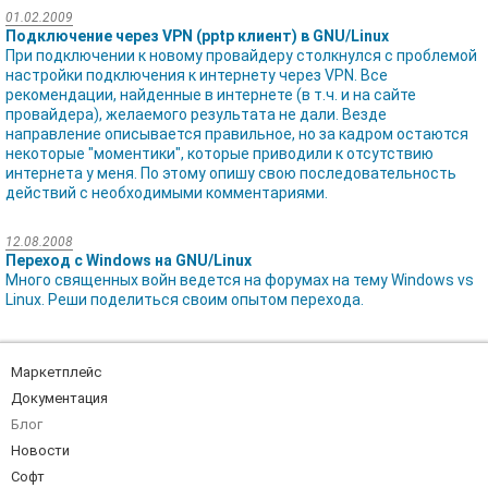
01.02.2009
Подключение через VPN (pptp клиент) в GNU/Linux
При подключении к новому провайдеру столкнулся с проблемой
настройки подключения к интернету через VPN. Все
рекомендации, найденные в интернете (в т.ч. и на сайте
провайдера), желаемого результата не дали. Везде
направление описывается правильное, но за кадром остаются
некоторые "моментики", которые приводили к отсутствию
интернета у меня. По этому опишу свою последовательность
действий с необходимыми комментариями.
12.08.2008
Переход с Windows на GNU/Linux
Много священных войн ведется на форумах на тему Windows vs
Linux. Реши поделиться своим опытом перехода.
Маркетплейс
Документация
Блог
Новости
Софт