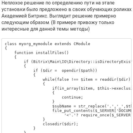
Неплохое решение по определению пути на этапе
установки было предложено в своих обучающих роликах
Академией Битрикс. Выглядит решение примерно
следующим образом. (В примере привожу только
интересные для данной темы методы)
class myorg_mymodule extends CModule

{

    function installFiles()

    {

        if (Bitrix\Main\IO\Directory::isDirectoryExist
        {

            if ($dir =  opendir($path))

            {

                while(false !== $item = readdir($dir))

                {

                    if(in_array($item, $this->execlusi
                    {

                        continue;

                    }

                    $subName = str_replace('.','_',$th
                    file_put_contents($_SERVER['DOCUME
                         '<'.'? require_once($_SERVER[
                }

                closedir($dir);

            }

        }
