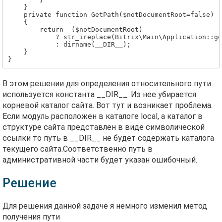
    }

    private function GetPath($notDocumentRoot=false)

    {

        return  ($notDocumentRoot) 

            ? str_ireplace(Bitrix\Main\Application::ge
            : dirname(__DIR__);

    }

В этом решении для определения относительного пути
используется константа __DIR__. Из нее убирается
корневой каталог сайта. Вот тут и возникает проблема.
Если модуль расположен в каталоге local, а каталог в
структуре сайта представлен в виде символической
ссылки то путь в __DIR__ не будет содержать каталога
текущего сайта.Соответственно путь в
административной части будет указан ошибочный.
Решение
Для решения данной задаче я немного изменил метод
получения пути