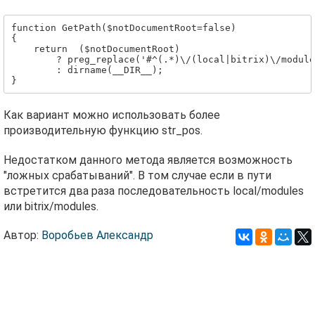
function GetPath($notDocumentRoot=false)

{

    return  ($notDocumentRoot) 

        ? preg_replace('#^(.*)\/(local|bitrix)\/module
        : dirname(__DIR__);

Как вариант можно использовать более
производительную функцию str_pos.
Недостатком данного метода является возможность
"ложных срабатываний". В том случае если в пути
встретится два раза последовательность local/modules
или bitrix/modules.
Автор:
Воробьев Александр