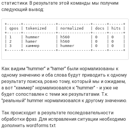
статистики. В результате этой команды мы получим
следующий вывод:
+------+--------------+--------------+------+------+

| qpos | tokenized    | normalized   | docs | hits |

+------+--------------+--------------+------+------+

| 1    | hummer       | h560         | 0    | 0    |

| 2    | hamer        | h560         | 0    | 0    |

| 3    | хаммер       | hummer       | 0    | 0    |

+------+--------------+--------------+------+------+

Как видим "hummer" и "hamer" были нормализованы к
одному значению и оба слова будут приводить к одному
результату поиска, ровно тому, который мы и ожидаем,
а вот "хаммер" нормализовался к "hummer" - и уже не
будет сопоставлен с теми же результатами. Т.к.
"реальный" hummer нормализовался к другому значению.
Так происходит в результате последовательности
обработки фраз. Для исправления ситуации необходимо
дополнить wordforms.txt