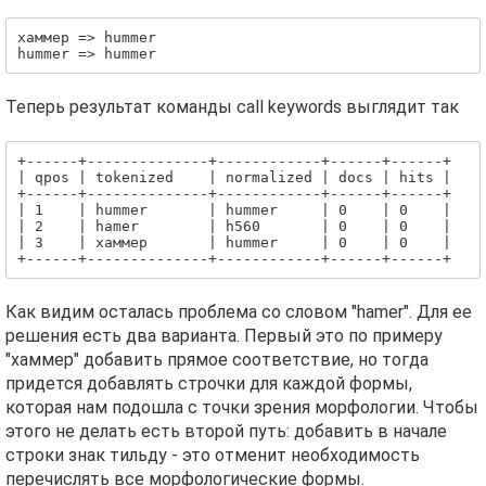
хаммер => hummer

hummer => hummer
Теперь результат команды call keywords выглядит так
+------+--------------+------------+------+------+

| qpos | tokenized    | normalized | docs | hits |

+------+--------------+------------+------+------+

| 1    | hummer       | hummer     | 0    | 0    |

| 2    | hamer        | h560       | 0    | 0    |

| 3    | хаммер       | hummer     | 0    | 0    |

Как видим осталась проблема со словом "hamer". Для ее
решения есть два варианта. Первый это по примеру
"хаммер" добавить прямое соответствие, но тогда
придется добавлять строчки для каждой формы,
которая нам подошла с точки зрения морфологии. Чтобы
этого не делать есть второй путь: добавить в начале
строки знак тильду - это отменит необходимость
перечислять все морфологические формы.