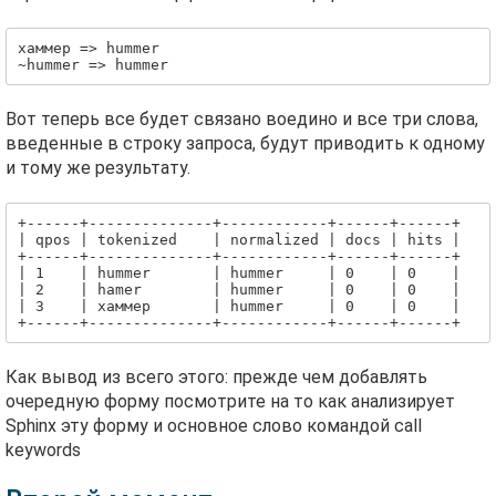
хаммер => hummer

~hummer => hummer
Вот теперь все будет связано воедино и все три слова,
введенные в строку запроса, будут приводить к одному
и тому же результату.
+------+--------------+------------+------+------+

| qpos | tokenized    | normalized | docs | hits |

+------+--------------+------------+------+------+

| 1    | hummer       | hummer     | 0    | 0    |

| 2    | hamer        | hummer     | 0    | 0    |

| 3    | хаммер       | hummer     | 0    | 0    |

Как вывод из всего этого: прежде чем добавлять
очередную форму посмотрите на то как анализирует
Sphinx эту форму и основное слово командой call
keywords