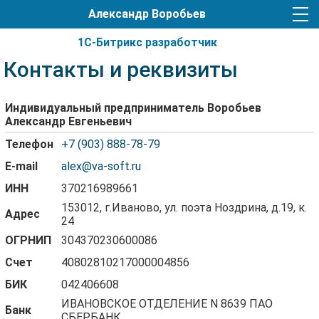
Александр Воробьев
1С-Битрикс разработчик
Контакты и реквизиты
Индивидуальный предприниматель Воробьев
Александр Евгеньевич
Телефон
+7 (903) 888-78-79
E-mail
alex@va-soft.ru
ИНН
370216989661
153012, г.Иваново, ул. поэта Ноздрина, д.19, к.
Адрес
24
ОГРНИП
304370230600086
Счет
40802810217000004856
БИК
042406608
ИВАНОВСКОЕ ОТДЕЛЕНИЕ N 8639 ПАО
Банк
СБЕРБАНК